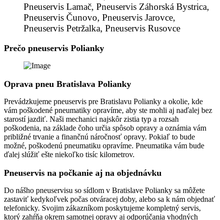
Pneuservis Lamač, Pneuservis Záhorská Bystrica,
Pneuservis Čunovo, Pneuservis Jarovce,
Pneuservis Petržalka, Pneuservis Rusovce
Prečo pneuservis Polianky
Oprava pneu Bratislava Polianky
Prevádzkujeme pneuservis pre Bratislavu Polianky a okolie, kde
vám poškodené pneumatiky opravíme, aby ste mohli aj naďalej bez
starostí jazdiť. Naši mechanici najskôr zistia typ a rozsah
poškodenia, na základe čoho určia spôsob opravy a oznámia vám
približné trvanie a finančnú náročnosť opravy. Pokiaľ to bude
možné, poškodenú pneumatiku opravíme. Pneumatika vám bude
ďalej slúžiť ešte niekoľko tisíc kilometrov.
Pneuservis na počkanie aj na objednávku
Do nášho pneuservisu so sídlom v Bratislave Polianky sa môžete
zastaviť kedykoľvek počas otváracej doby, alebo sa k nám objednať
telefonicky. Svojim zákazníkom poskytujeme kompletný servis,
ktorý zahŕňa okrem samotnej opravy aj odporúčania vhodných