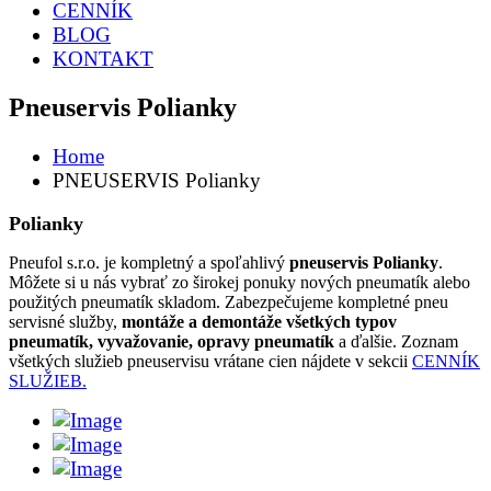
CENNÍK
BLOG
KONTAKT
Pneuservis Polianky
Home
PNEUSERVIS Polianky
Polianky
Pneufol s.r.o. je kompletný a spoľahlivý
pneuservis Polianky
.
Môžete si u nás vybrať zo širokej ponuky nových pneumatík alebo
použitých pneumatík skladom. Zabezpečujeme kompletné pneu
servisné služby,
montáže a demontáže všetkých typov
pneumatík, vyvažovanie, opravy pneumatík
a ďalšie. Zoznam
všetkých služieb pneuservisu vrátane cien nájdete v sekcii
CENNÍK
SLUŽIEB.