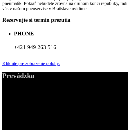
pneumatík. Pokiaľ nebudete zrovna na druhom konci republiky, radi
vás v našom pneuservise v Bratislave uvidíme.
Rezervujte si termín prezutia
PHONE
+421 949 263 516
Kliknite pre zobrazenie polohy.
Prevádzka
ADDRESS
Pneuservis Pneufol, s.r.o,
Polianky 15,
841 02 Bratislava