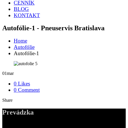
CENNÍK
BLOG
KONTAKT
Autofólie-1 - Pneuservis Bratislava
Home
Autofólie
Autofólie-1
01
mar
0 Likes
0 Comment
Share
Prevádzka
ADDRESS