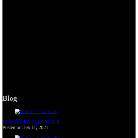
Pneuservis Pneufol, s.r.o,
Polianky 15,
841 02 Bratislava
PHONE
+421 949 263 516
MAIL
pneufolsro@gmail.com
Blog
KONTROLA PNEUMATÍK
Posted on: feb 11, 2021